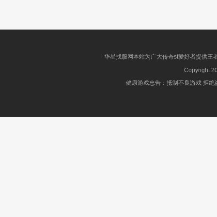
华星找服网本站为广大传奇sf爱好者提供王
Copyright 2
健康游戏忠告：抵制不良游戏 拒绝盗