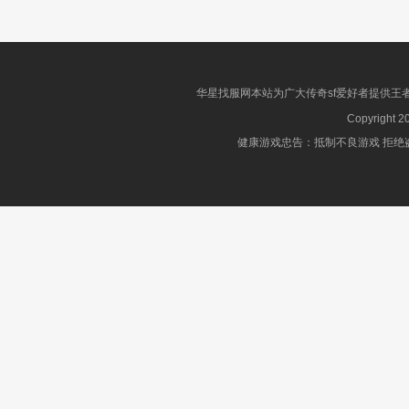
华星找服网本站为广大传奇sf爱好者提供王
Copyright 2
健康游戏忠告：抵制不良游戏 拒绝盗