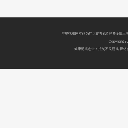
华星找服网本站为广大传奇sf爱好者提供王
Copyright 2
健康游戏忠告：抵制不良游戏 拒绝盗