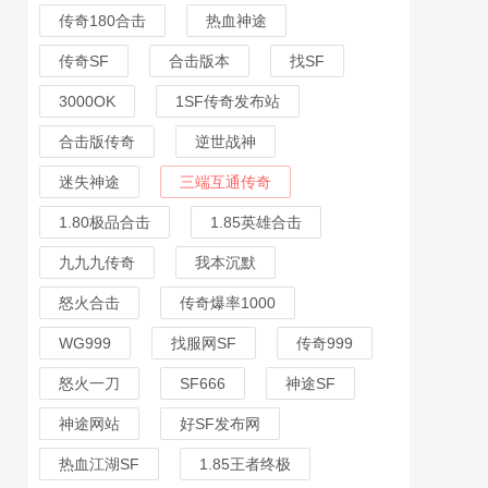
传奇180合击
热血神途
传奇SF
合击版本
找SF
3000OK
1SF传奇发布站
合击版传奇
逆世战神
迷失神途
三端互通传奇
1.80极品合击
1.85英雄合击
九九九传奇
我本沉默
怒火合击
传奇爆率1000
WG999
找服网SF
传奇999
怒火一刀
SF666
神途SF
神途网站
好SF发布网
热血江湖SF
1.85王者终极