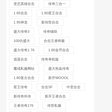
变态英雄合击
传奇三合一
1.85合击
1.80星王合击
1.95神龙
新传世合击
盛大传奇3
传奇辅助
100仿盛大
合击王者终极
盛大传奇1.76
1.80金币合击
逍遥合击
传奇单机版
魔域私服网站
盛大热血传奇
1.80复古合击
新开WOOOL
星王传奇
合击SF
中变合击
新传奇外传
新开王者合击
王者传奇176
传世私服