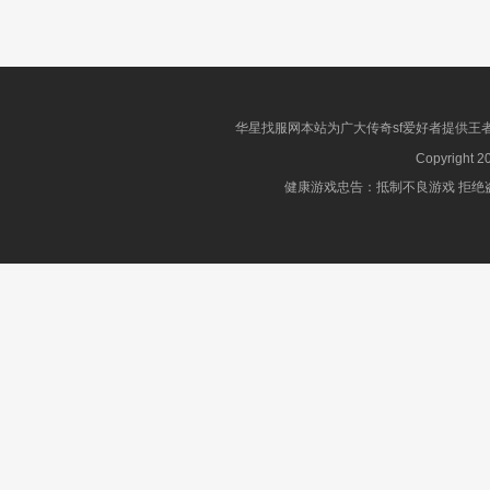
华星找服网本站为广大传奇sf爱好者提供王
Copyright 2
健康游戏忠告：抵制不良游戏 拒绝盗