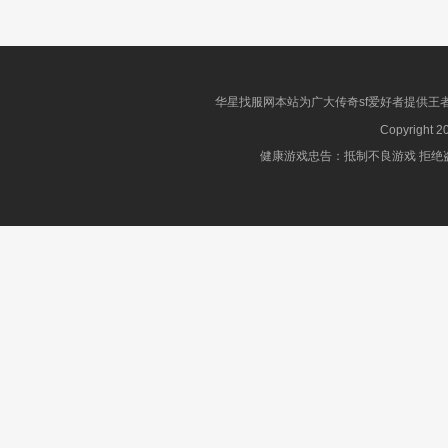
华星找服网本站为广大传奇sf爱好者提供王
Copyright 2
健康游戏忠告：抵制不良游戏 拒绝盗