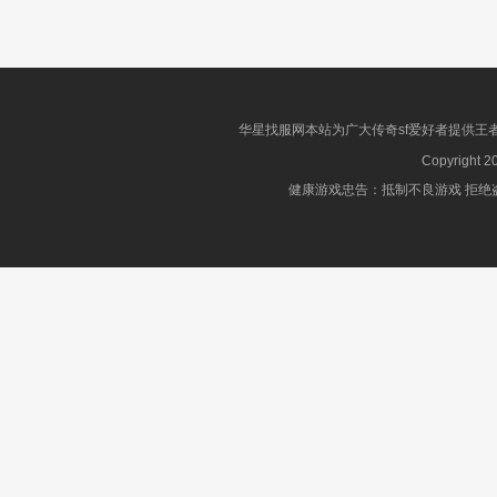
华星找服网本站为广大传奇sf爱好者提供王
Copyright 2
健康游戏忠告：抵制不良游戏 拒绝盗