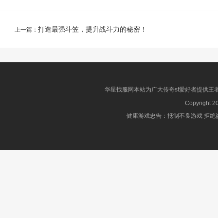
打造最强斗笠，提升战斗力的秘密！
上一篇：
华星找服网本站为广大传奇sf爱好者提供王
Copyright 2
健康游戏忠告：抵制不良游戏 拒绝盗