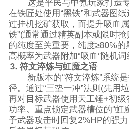
这是平民与中氪玩家打造专
在铁匠处使用“黑铁”和武器图
过挂机挖矿获取，而提升吸血属
铁”(通常通过精英副本或限时抢
的纯度至关重要，纯度≥80%
高概率为武器附加“吸血”随机词
3. 符文淬炼与虹魔之语
新版本的“符文淬炼”系统是
径。通过“三垫一冲”法则(先用
再对目标武器使用天工锤+初级
功率。重点锁定武器槽位的“虹
予武器攻击时回复2%HP的强