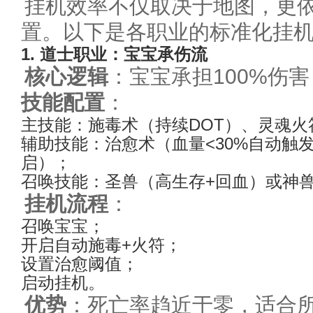
挂机效率不仅取决于地图，更
置。以下是各职业的标准化挂
1. 道士职业：宝宝承伤流
核心逻辑
：宝宝承担100%伤
技能配置
：
主技能：施毒术（持续DOT）、灵魂火
辅助技能：治愈术（血量<30%自动触
启）；
召唤技能：圣兽（高生存+回血）或神
挂机流程
：
召唤宝宝；
开启自动施毒+火符；
设置治愈阈值；
启动挂机。
优势
：死亡率趋近于零，适合