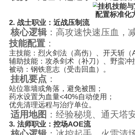
2. 战士职业：近战压制流
核心逻辑
：高攻速快速压血，
技能配置
：
主技能：烈火剑法（高伤）、开天斩（A
辅助技能：攻杀剑术（补刀）、野蛮冲
被动：钢铁意志（受击回血）。
挂机要点
：
站位靠墙或角落，避免被围；
药水设置为血量<40%自动使用；
优先清理远程与治疗单位。
适用地图
：经验秘境、通天塔
3. 法师职业：控场AOE流
核心逻辑
：冰控起手，火雷清