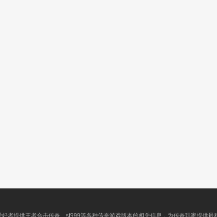
爱好者提供王者合击传奇、sf999等各种传奇游戏版本的相关信息，为传奇玩家提供