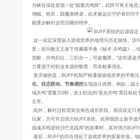
月峡谷深处发现一处“能量共鸣阵”，此阵可将天地
增幅。然而，因魔潮肆虐，此术被远古守护者封印于
能逐步解封这些沉睡的绝学。
这一设定深度嵌入游戏世界的地理与历史脉络。沃玛
景；祖玛教主王座下埋藏着半卷《秘术·共鸣篇》，
觉醒，共鸣归位，三职合一，可破魔障。”这些遗迹共
力量源于对职业本源的敬畏，而非粗暴强化。
更关键的是，BUFF机制严格遵循游戏世界的平衡法
化、状态联动、节奏调控
实现战斗优势。例如，战士职
域共鸣”需蓄力3秒，道士职业的“圣光共鸣”需目标
主宰。
此外，解封过程需契合角色成长阶段。系统设定只有
玩家，方可开启强力BUFF系统。此举既防止新手滥
战魂共鸣逆转沙巴克战局”的故事时，其对强力BUF
最后，BUFF的存在强化了游戏世界的探索价值。