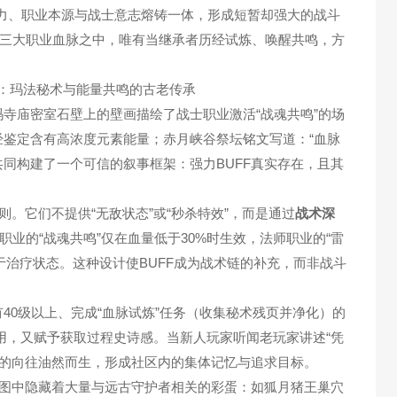
灵力、职业本源与战士意志熔铸一体，形成短暂却强大的战斗
三大职业血脉之中，唯有当继承者历经试炼、唤醒共鸣，方
寺庙密室石壁上的壁画描绘了战士职业激活“战魂共鸣”的场
经鉴定含有高浓度元素能量；赤月峡谷祭坛铭文写道：“血脉
同构建了一个可信的叙事框架：强力BUFF真实存在，且其
则。它们不提供“无敌状态”或“秒杀特效”，而是通过
战术深
业的“战魂共鸣”仅在血量低于30%时生效，法师职业的“雷
处于治疗状态。这种设计使BUFF成为战术链的补充，而非战斗
40级以上、完成“血脉试炼”任务（收集秘术残页并净化）的
用，又赋予获取过程史诗感。当新人玩家听闻老玩家讲述“凭
F的向往油然而生，形成社区内的集体记忆与追求目标。
地图中隐藏着大量与远古守护者相关的彩蛋：如狐月猪王巢穴