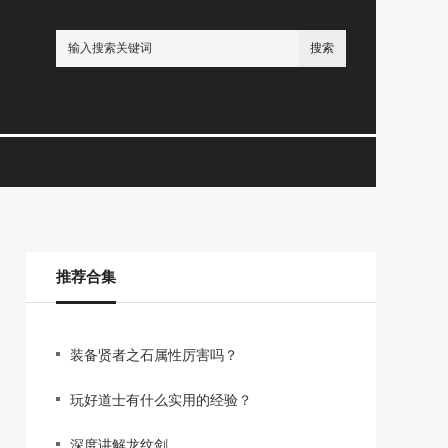
搜索
推荐合集
装备贤者之石属性厉害吗？
玩好道士有什么实用的经验？
深度讲解龙纹剑