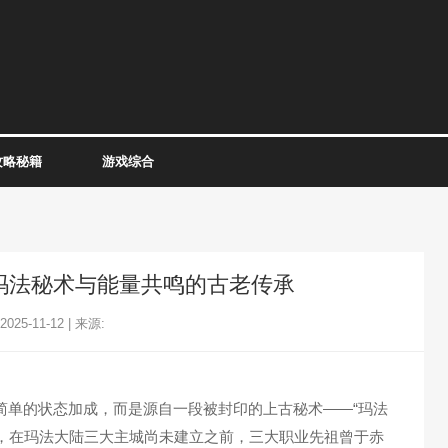
攻略秘籍
游戏综合
：玛法秘术与能量共鸣的古老传承
25-11-12 | 来源:
非简单的状态加成，而是源自一段被封印的上古秘术——“玛法
载，在玛法大陆三大主城尚未建立之前，三大职业先祖曾于赤