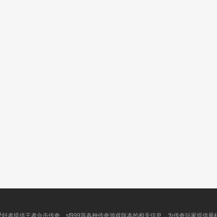
爱好者提供王者合击传奇、sf999等各种传奇游戏版本的相关信息，为传奇玩家提供