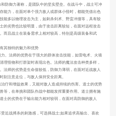
和防御力著称，是团队中的坚实壁垒。在战斗中，战士可冲
存能力，在面对单个强力敌人或群体小怪时，都能凭借出色
技能多以物理攻击为主，如刺杀剑术、野蛮冲撞等，具有较
士的劣势也比较明显，由于攻击距离较短，在面对远程攻击
。而且战士在装备需求上相对较高，特别是高级装备和武
力。法师的优势在于强大的群体攻击技能，如雷电术、火墙
清理怪物和打群架时表现出色。法师的魔法攻击种类多样，
。法师的劣势是生命值较低，防御力薄弱，在面对近战敌人
时刻注意走位，与敌人保持安全距离。
治疗和增益效果，又能对敌人造成持续的伤害。道士的优势
兽等，在单挑和团队作战中都能发挥重要作用。道士拥有施
道士的劣势在于输出能力相对较弱，在面对高防御的敌人
近战搏杀的刺激感，可选择战士;如果追求高输出、喜欢