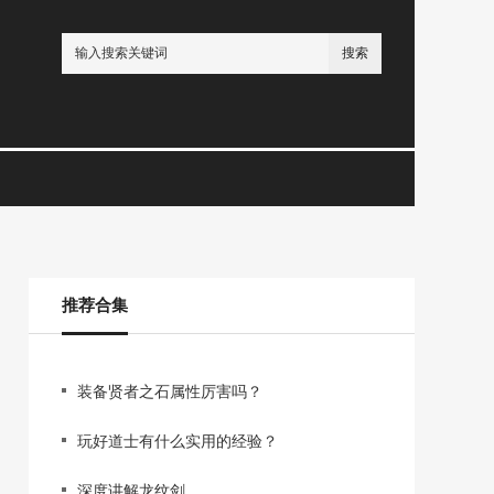
搜索
推荐合集
装备贤者之石属性厉害吗？
玩好道士有什么实用的经验？
深度讲解龙纹剑