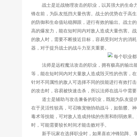
战士是近战物理攻击的职业，以其强大的生命力
锋在前，为队友抵挡大量伤害。战士的优势在于高生
的防御和生命值站稳脚跟，进行有效的输出。战士的
高的爆发力，能在短时间内对敌人造成大量伤害。战
的敌人时，需要不断接近目标，容易受到对方的消耗
器，对于提升战士的战斗力至关重要。
法师是远程魔法攻击的职业，拥有极高的输出能
等，能在短时间内对大量敌人造成毁灭性的伤害，在
针对不同属性的敌人可选择不同的技能进行有效打击
的攻击时，容易被快速击杀，所以法师在战斗中需要
道士是辅助与攻击兼备的职业，既能为队友提供
在于灵活性较高，可召唤宠物协助战斗，如骷髅、神
毒术等技能，可对敌人造成持续的伤害和削弱效果。
时，可能需要较长时间才能击败对手。
新手玩家在选择职业时，如果喜欢冲锋陷阵、享受