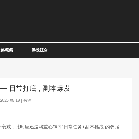
攻略秘籍
游戏综合
)—— 日常打底，副本爆发
26-05-19 | 来源:
减，此时应迅速将重心转向“日常任务+副本挑战”的双驱