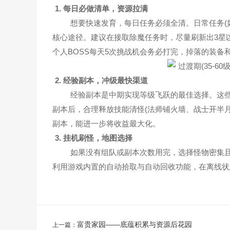
1. 每日必做清单，资源拉满
想要快速发育，每日任务必须全清。日常任务(如
核心途径。建议在接取除魔任务时，尽量刷新出3星
个人BOSS每天5次挑战机会务必打完，掉落的装备
2. 经验副本，冲级最快渠道
经验副本是中期实现等级飞跃的最佳选择。这些
副本后，合理释放技能清怪(法师铺火墙、战士开半
副本，能进一步将收益最大化。
3. 挂机刷怪，地图选择
如果没有组队或副本次数用完，选择怪物密集且防
利用游戏内置的自动拾取与自动回收功能，在离线状
富贵家园——底蕴积累与资源后花园
上一篇：