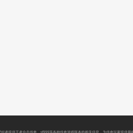
爱好者提供王者合击传奇、sf999等各种传奇游戏版本的相关信息，为传奇玩家提供