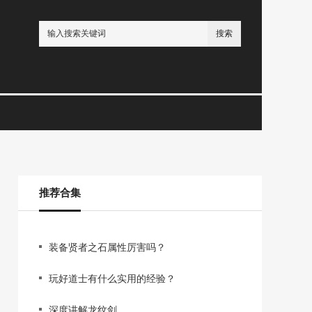
搜索
推荐合集
装备贤者之石属性厉害吗？
玩好道士有什么实用的经验？
深度讲解龙纹剑