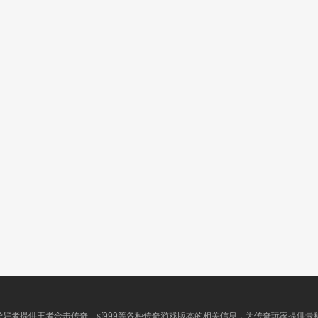
爱好者提供王者合击传奇、sf999等各种传奇游戏版本的相关信息，为传奇玩家提供