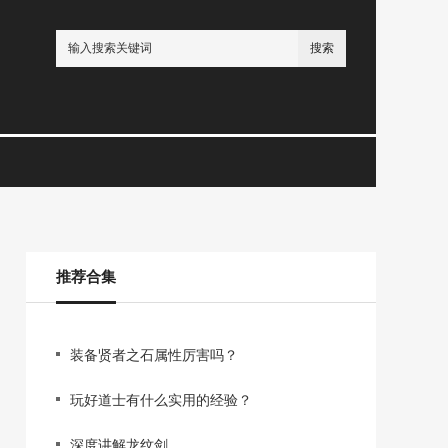
搜索
推荐合集
装备贤者之石属性厉害吗？
玩好道士有什么实用的经验？
深度讲解龙纹剑