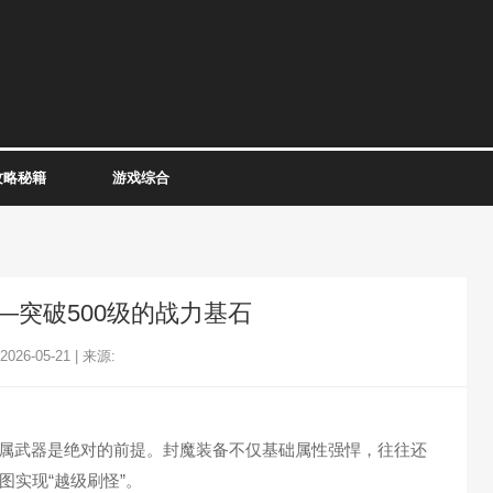
攻略秘籍
游戏综合
—突破500级的战力基石
26-05-21 | 来源:
属武器是绝对的前提。封魔装备不仅基础属性强悍，往往还
实现“越级刷怪”。