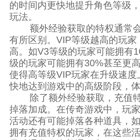
的时间内更快地提升角色等级
玩法。
额外经验获取的特权通常会根
有所区别。VIP等级越高的玩
高。如V3等级的玩家可能拥有1
级的玩家可能拥有30%甚至更
使得高等级VIP玩家在升级速
快地达到游戏中的高级阶段，
除了额外经验获取，充值特
掉落加成。在传奇游戏中，玩
活动还有可能掉落各种道具，
拥有充值特权的玩家，在这些