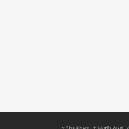
华星找服网本站为广大传奇sf爱好者提供王